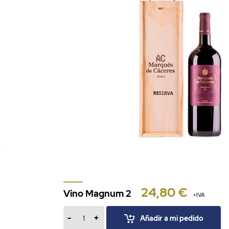
24,80 €
Vino Magnum 2
+IVA
-
+
Añadir a mi pedido