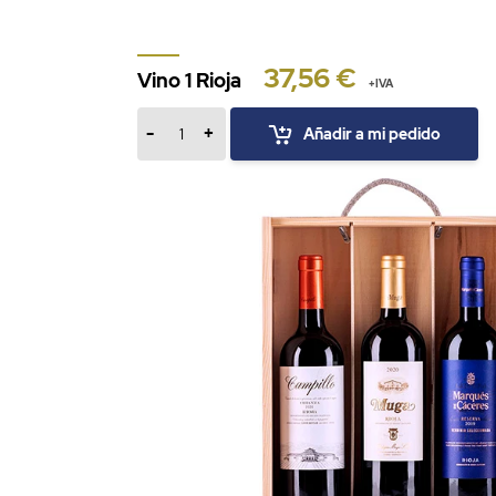
37,56 €
Vino 1 Rioja
+IVA
-
+
Añadir a mi pedido