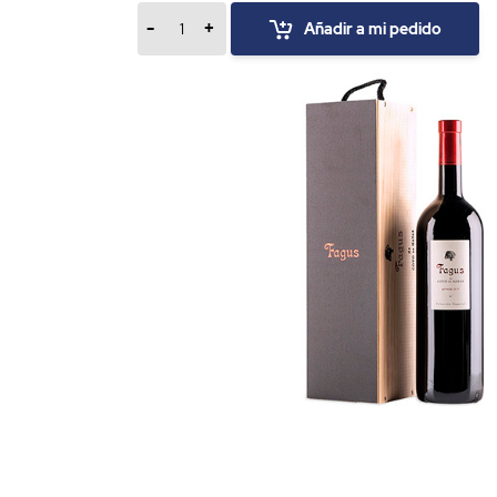
-
+
Añadir a mi pedido