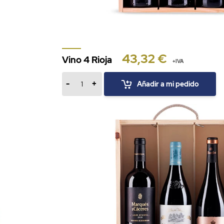
43,32 €
Vino 4 Rioja
+IVA
-
+
Añadir a mi pedido