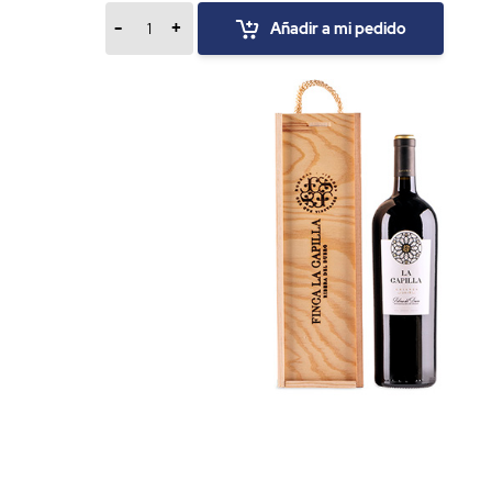
-
+
Añadir a mi pedido