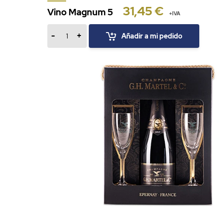
31,45 €
Vino Magnum 5
+IVA
-
+
Añadir a mi pedido