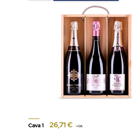
26,71 €
Cava 1
+IVA