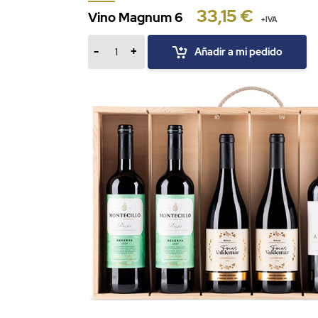
33,15 €
Vino Magnum 6
+IVA
-
+
Añadir a mi pedido