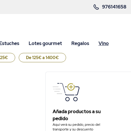
976141658
Estuches
Lotes gourmet
Regalos
Vino
125€
De 125€ a 1400€
Añada productos a su
pedido
Aquí verá su pedido, precio del
transporte y su descuento