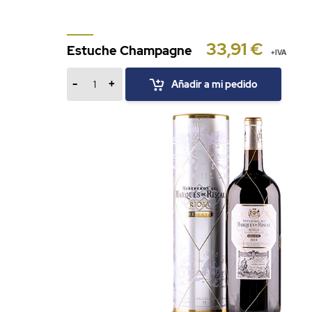
33,91 €
Estuche Champagne
+IVA
-
+
Añadir a mi pedido