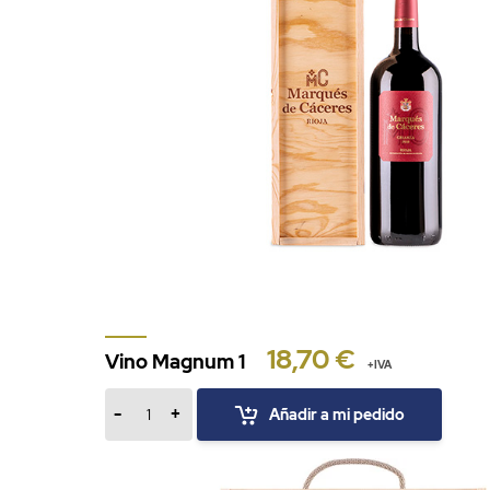
18,70 €
Vino Magnum 1
+IVA
-
+
Añadir a mi pedido