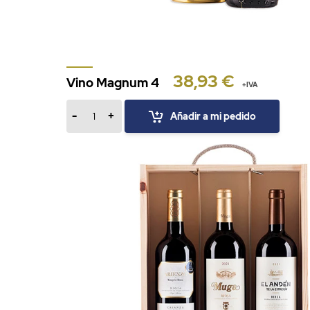
38,93 €
Vino Magnum 4
+IVA
-
+
Añadir a mi pedido