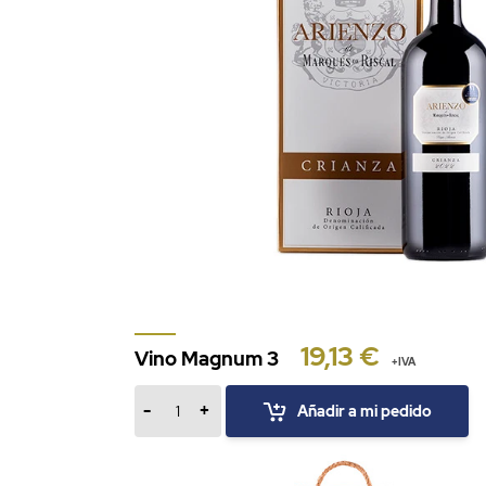
19,13 €
Vino Magnum 3
+IVA
-
+
Añadir a mi pedido