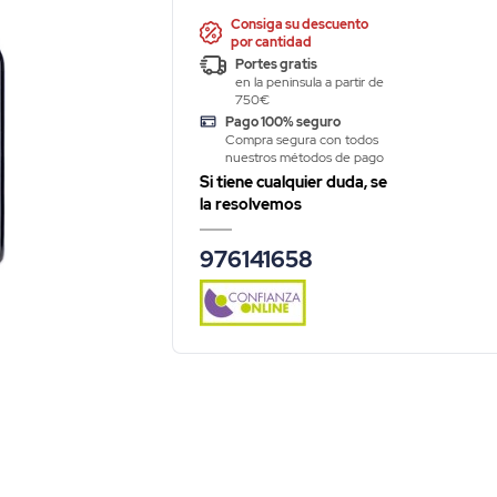
Consiga su descuento
por cantidad
Portes gratis
en la peninsula a partir de
750€
Pago 100% seguro
Compra segura con todos
nuestros métodos de pago
Si tiene cualquier duda, se
la resolvemos
976141658