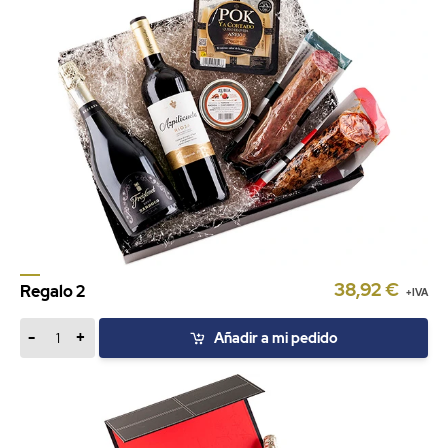
38,92 €
Regalo 2
+IVA
-
+
Añadir a mi pedido