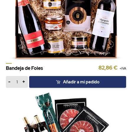
82,86 €
Bandeja de Foies
+IVA
-
+
Añadir a mi pedido