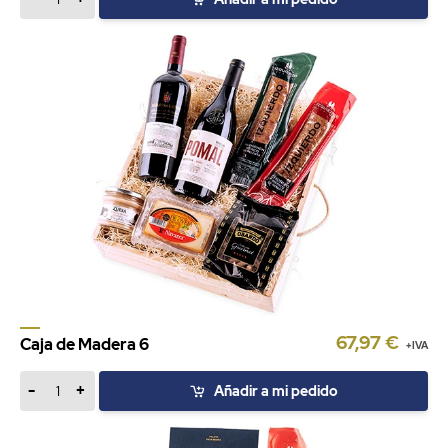
67,97 €
Caja de Madera 6
+IVA
-
+
Añadir a mi pedido