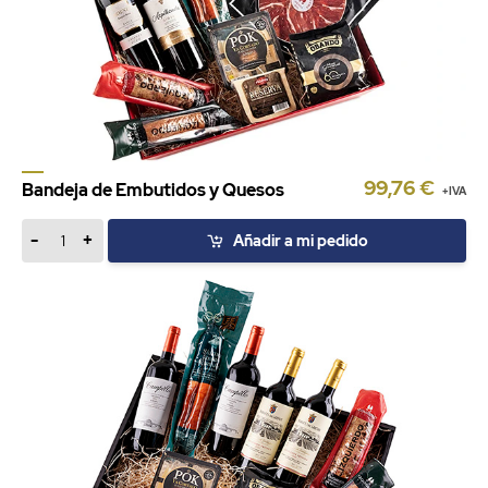
99,76 €
Bandeja de Embutidos y Quesos
+IVA
-
+
Añadir a mi pedido