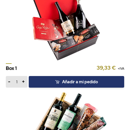
39,33 €
Box 1
+IVA
-
+
Añadir a mi pedido