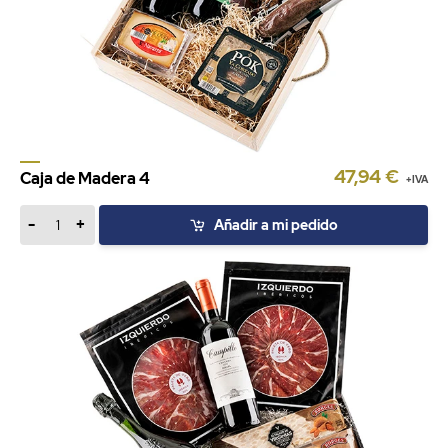
47,94 €
Caja de Madera 4
+IVA
-
+
Añadir a mi pedido