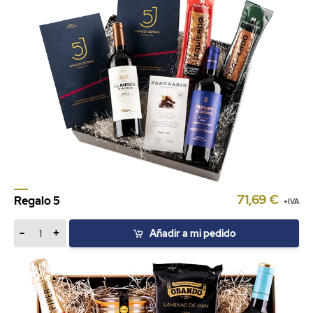
71,69 €
Regalo 5
+IVA
-
+
Añadir a mi pedido