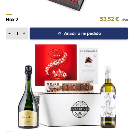
53,52 €
Box 2
+IVA
-
+
Añadir a mi pedido