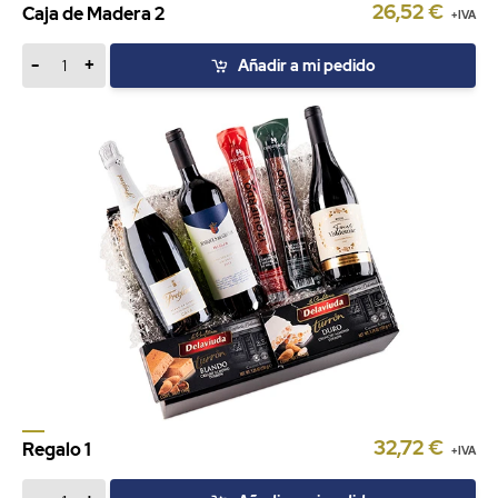
26,52 €
Caja de Madera 2
+IVA
-
+
Añadir a mi pedido
32,72 €
Regalo 1
+IVA