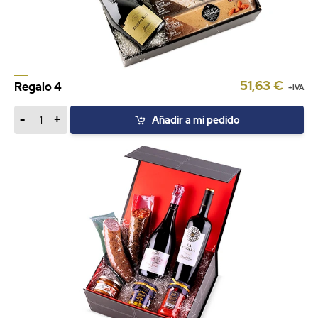
51,63 €
Regalo 4
+IVA
-
+
Añadir a mi pedido