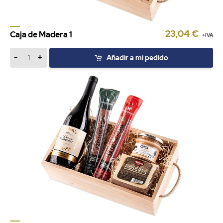
23,04 €
Caja de Madera 1
+IVA
-
+
Añadir a mi pedido