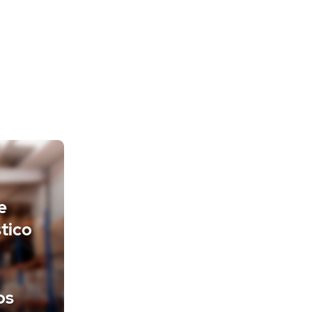
e
tico
os