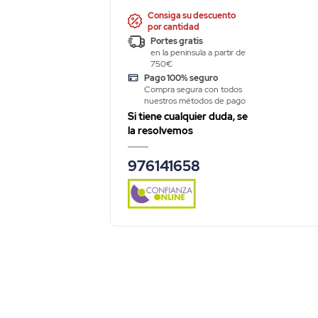
Consiga su descuento
por cantidad
Portes gratis
en la peninsula a partir de
750€
Pago 100% seguro
Compra segura con todos
nuestros métodos de pago
Si tiene cualquier duda, se
la resolvemos
976141658