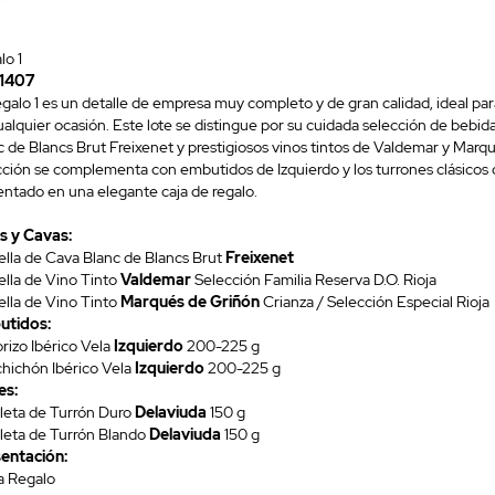
lo 1
 1407
egalo 1 es un detalle de empresa muy completo y de gran calidad, ideal par
alquier ocasión. Este lote se distingue por su cuidada selección de bebida
c de Blancs Brut Freixenet y prestigiosos vinos tintos de Valdemar y Marq
cción se complementa con embutidos de Izquierdo y los turrones clásicos 
entado en una elegante caja de regalo.
s y Cavas:
tella de Cava Blanc de Blancs Brut
Freixenet
ella de Vino Tinto
Valdemar
Selección Familia Reserva D.O. Rioja
ella de Vino Tinto
Marqués de Griñón
Crianza / Selección Especial Rioja
utidos:
rizo Ibérico Vela
Izquierdo
200-225 g
lchichón Ibérico Vela
Izquierdo
200-225 g
es:
bleta de Turrón Duro
Delaviuda
150 g
bleta de Turrón Blando
Delaviuda
150 g
entación:
ja Regalo