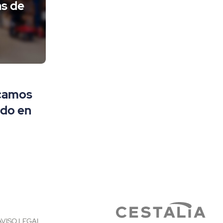
as de
camos
ido en
AVISO LEGAL