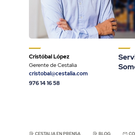
Serv
Cristóbal López
Gerente de Cestalia
Somo
cristobal@cestalia.com
976 14 16 58
CESTALIA EN PRENSA
BLOG
CO