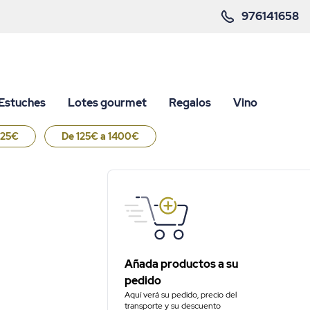
976141658
Estuches
Lotes gourmet
Regalos
Vino
125€
De 125€ a 1400€
Añada productos a su
pedido
Aquí verá su pedido, precio del
transporte y su descuento