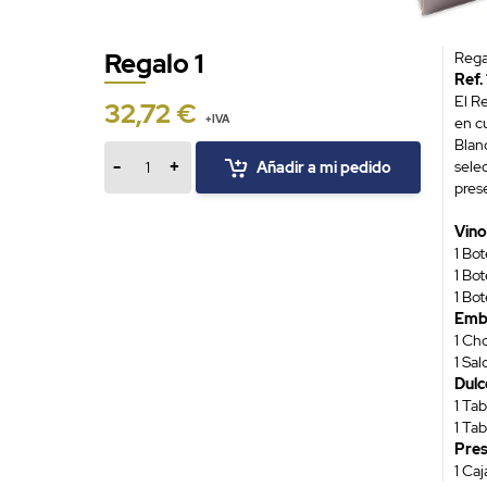
Regalo 1
Rega
Ref.
El R
32,72 €
+IVA
en cu
Blan
-
+
sele
Añadir a mi pedido
Cantidad
pres
Vino
1 Bo
1 Bot
1 Bot
Emb
1 Cho
1 Sa
Dulc
1 Ta
1 Ta
Pres
1 Ca