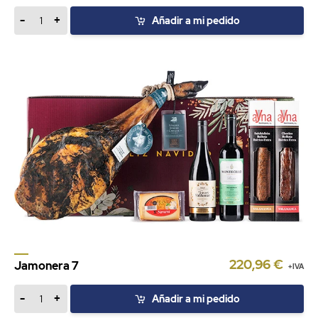
-
+
Añadir a mi pedido
220,96 €
Jamonera 7
+IVA
-
+
Añadir a mi pedido