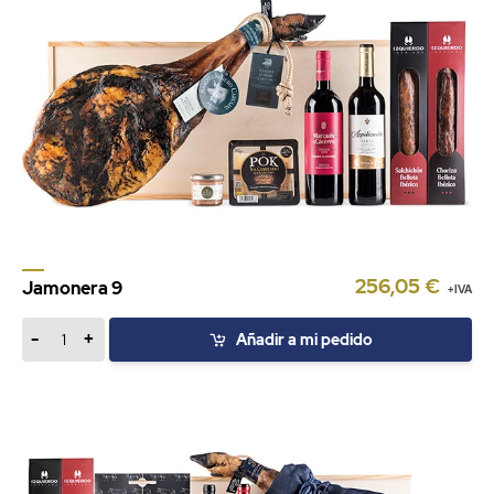
256,05 €
Jamonera 9
+IVA
-
+
Añadir a mi pedido