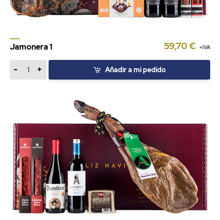
59,70 €
Jamonera 1
+IVA
-
+
Añadir a mi pedido