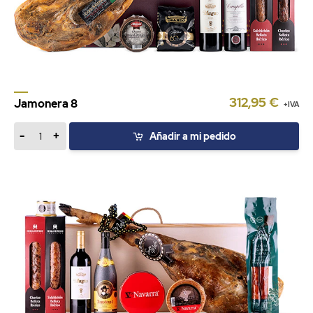
312,95 €
Jamonera 8
+IVA
-
+
Añadir a mi pedido