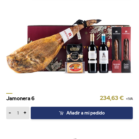
234,63 €
Jamonera 6
+IVA
-
+
Añadir a mi pedido