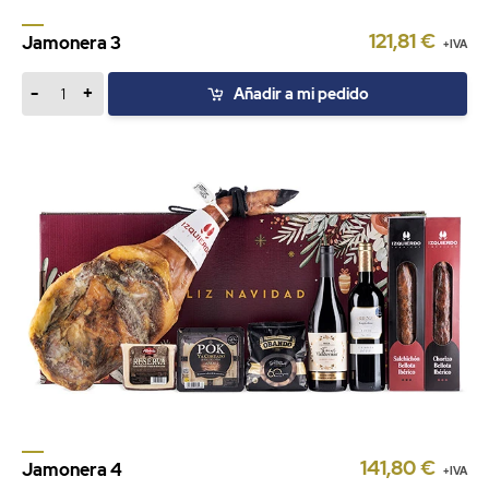
121,81 €
Jamonera 3
+IVA
-
+
Añadir a mi pedido
141,80 €
Jamonera 4
+IVA