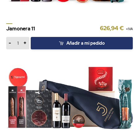
626,94 €
Jamonera 11
+IVA
-
+
Añadir a mi pedido