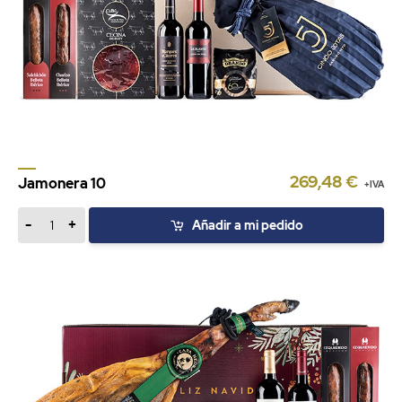
269,48 €
Jamonera 10
+IVA
-
+
Añadir a mi pedido