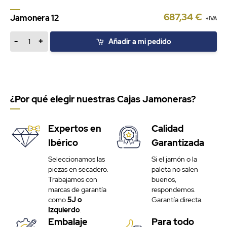
687,34 €
Jamonera 12
+IVA
-
+
Añadir a mi pedido
¿Por qué elegir nuestras Cajas Jamoneras?
Expertos en
Calidad
Ibérico
Garantizada
Seleccionamos las
Si el jamón o la
piezas en secadero.
paleta no salen
Trabajamos con
buenos,
marcas de garantía
respondemos.
como
5J o
Garantía directa.
Izquierdo
.
Embalaje
Para todo