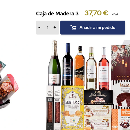
37,70 €
Caja de Madera 3
+IVA
-
+
Añadir a mi pedido