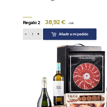
38,92 €
Regalo 2
+IVA
-
+
Añadir a mi pedido