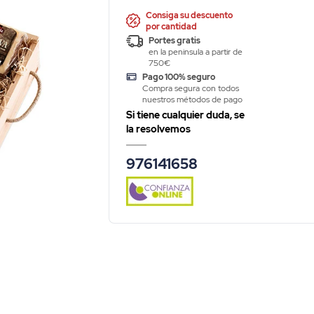
Consiga su descuento
por cantidad
Portes gratis
en la peninsula a partir de
750€
Pago 100% seguro
Compra segura con todos
nuestros métodos de pago
Si tiene cualquier duda, se
la resolvemos
976141658