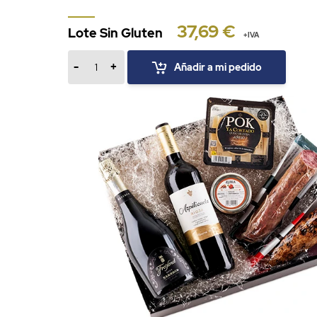
37,69 €
Lote Sin Gluten
+IVA
-
+
Añadir a mi pedido