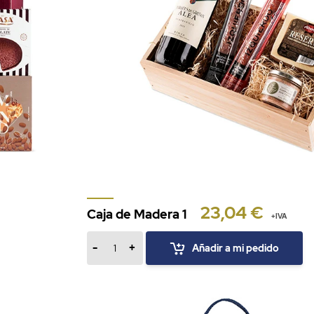
23,04 €
Caja de Madera 1
+IVA
-
+
Añadir a mi pedido