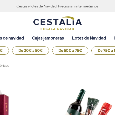
Cestas y lotes de Navidad. Precios sin intermediarios
s de navidad
Cajas jamoneras
Lotes de Navidad
0€
De 30€ a 50€
De 50€ a 75€
De 75€ a 
éricos