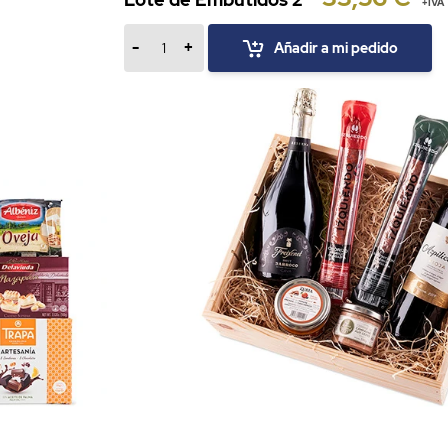
+IVA
-
+
Añadir a mi pedido