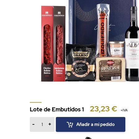
23,23 €
Lote de Embutidos 1
+IVA
-
+
Añadir a mi pedido