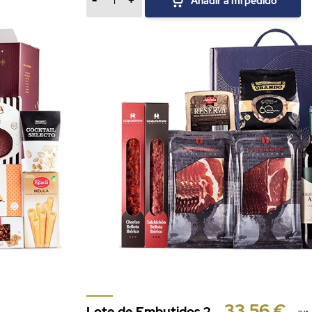
-
+
Añadir a mi pedido
33,56 €
Lote de Embutidos 2