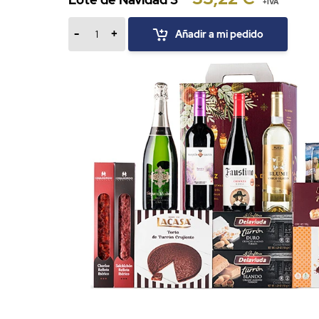
+IVA
-
+
Añadir a mi pedido