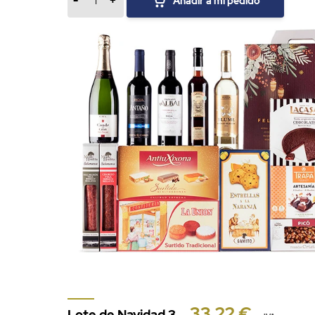
-
+
Añadir a mi pedido
33,22 €
Lote de Navidad 3