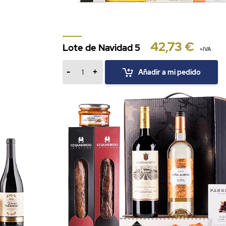
42,73 €
Lote de Navidad 5
+IVA
-
+
Añadir a mi pedido