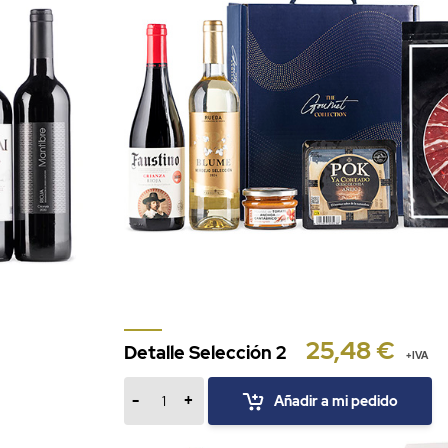
25,48 €
Detalle Selección 2
+IVA
-
+
Añadir a mi pedido