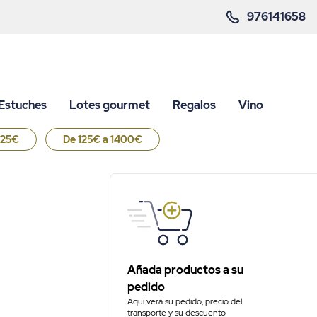
976141658
Estuches
Lotes gourmet
Regalos
Vino
125€
De 125€ a 1400€
Añada productos a su
pedido
Aquí verá su pedido, precio del
transporte y su descuento