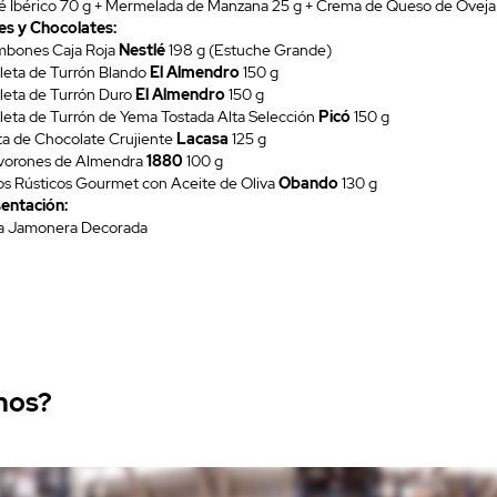
té Ibérico 70 g + Mermelada de Manzana 25 g + Crema de Queso de Oveja
es y Chocolates:
mbones Caja Roja
Nestlé
198 g (Estuche Grande)
bleta de Turrón Blando
El Almendro
150 g
bleta de Turrón Duro
El Almendro
150 g
bleta de Turrón de Yema Tostada Alta Selección
Picó
150 g
rta de Chocolate Crujiente
Lacasa
125 g
lvorones de Almendra
1880
100 g
cos Rústicos Gourmet con Aceite de Oliva
Obando
130 g
entación:
ja Jamonera Decorada
mos?