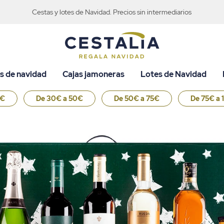
Cestas y lotes de Navidad. Precios sin intermediarios
s de navidad
Cajas jamoneras
Lotes de Navidad
0€
De 30€ a 50€
De 50€ a 75€
De 75€ a 