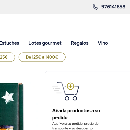
976141658
Estuches
Lotes gourmet
Regalos
Vino
125€
De 125€ a 1400€
Añada productos a su
pedido
Aquí verá su pedido, precio del
transporte y su descuento