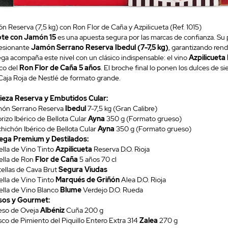
n Reserva (7,5 kg) con Ron Flor de Caña y Azpilicueta (Ref. 1015)
te con Jamón 15
es una apuesta segura por las marcas de confianza. Su p
esionante
Jamón Serrano Reserva Ibedul (7-7,5 kg)
, garantizando rend
ga acompaña este nivel con un clásico indispensable: el vino
Azpilicueta
ico del
Ron Flor de Caña 5 años
. El broche final lo ponen los dulces de 
Caja Roja de Nestlé de formato grande.
ieza Reserva y Embutidos Cular:
món Serrano Reserva
Ibedul
7-7,5 kg (Gran Calibre)
rizo Ibérico de Bellota Cular
Ayna
350 g (Formato grueso)
chichón Ibérico de Bellota Cular
Ayna
350 g (Formato grueso)
ga Premium y Destilados:
ella de Vino Tinto
Azpilicueta
Reserva D.O. Rioja
tella de Ron
Flor de Caña
5 años 70 cl
tellas de Cava Brut
Segura Viudas
ella de Vino Tinto
Marqués de Griñón
Alea D.O. Rioja
tella de Vino Blanco
Blume
Verdejo D.O. Rueda
os y Gourmet:
eso de Oveja
Albéniz
Cuña 200 g
asco de Pimiento del Piquillo Entero Extra 314
Zalea
270 g