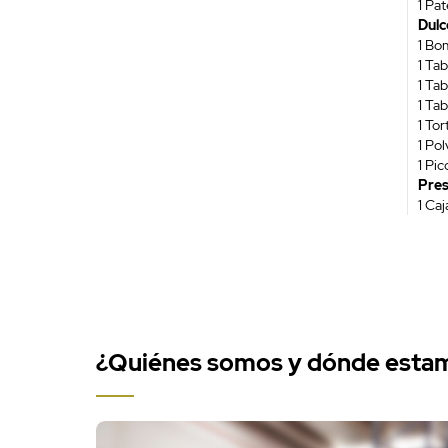
1 Pa
Dulc
1 Bo
1 Ta
1 Ta
1 Ta
1 To
1 Po
1 Pi
Pres
1 Ca
¿Quiénes somos y dónde esta