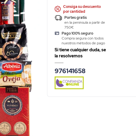
Consiga su descuento
por cantidad
Portes gratis
en la peninsula a partir de
750€
Pago 100% seguro
Compra segura con todos
nuestros métodos de pago
Si tiene cualquier duda, se
la resolvemos
976141658