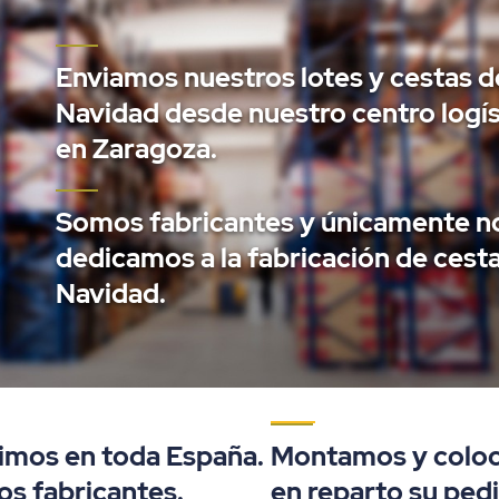
Enviamos nuestros lotes y cestas d
Navidad desde nuestro centro logís
en Zaragoza.
Somos fabricantes y únicamente n
dedicamos a la fabricación de cest
Navidad.
imos en toda España.
Montamos y colo
s fabricantes.
en reparto su ped