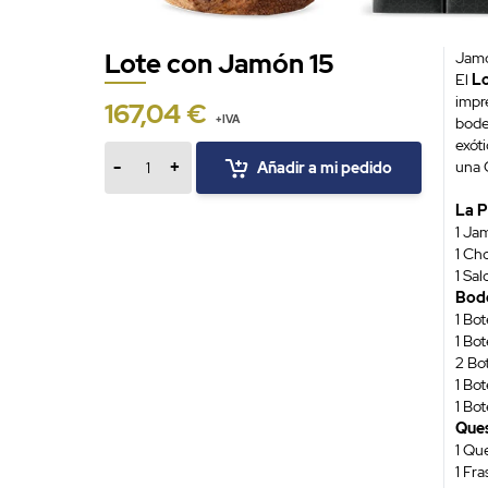
Lote con Jamón 15
Jamó
El
Lo
impr
167,04 €
+IVA
bode
exót
-
+
una 
Añadir a mi pedido
Cantidad
La P
1 Ja
1 Cho
1 Sal
Bode
1 Bot
1 Bo
2 Bo
1 Bot
1 Bo
Ques
1 Qu
1 Fr