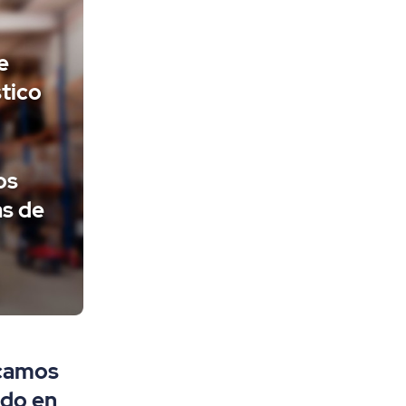
e
tico
os
as de
camos
ido en