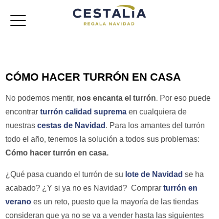
Cestas de navidad
CÓMO HACER TURRÓN EN CASA
Lotes de navidad
No podemos mentir,
nos encanta el turrón
. Por eso puede
Baúles
encontrar
turrón calidad suprema
en cualquiera de
nuestras
cestas de Navidad
. Para los amantes del turrón
Cajas jamoneras
todo el año, tenemos la solución a todos sus problemas:
Cómo hacer turrón en casa.
Referencias
¿Qué pasa cuando el turrón de su
lote de Navidad
se ha
acabado? ¿Y si ya no es Navidad? Comprar
turrón en
verano
es un reto, puesto que la mayoría de las tiendas
consideran que ya no se va a vender hasta las siguientes