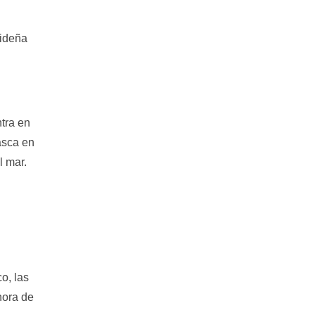
videña
tra en
asca en
l mar.
o, las
hora de