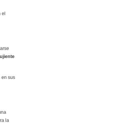
 el
rarse
ujiente
s
en sus
una
ra la