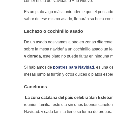
comer el día de Navidad o Año Nuevo.
Es un plato algo más contundente que el pescado
sabor de ese mismo asado, llenarán su boca con s
Lechazo o cochinillo asado
De un asado nos vamos a otro en zonas diferent
sobre la mesa navideña un cochinillo asado un l
y dorada
, este plato no puede faltar en ninguna 
Si hablamos de
postres para Navidad
, es una d
mesas junto al turrón y otros dulces o platos espec
Canelones
La zona catalana del país celebra San Esteban
reunión familiar este día sin unos buenos canelon
Navidad, y cada familia tiene su forma de preparar