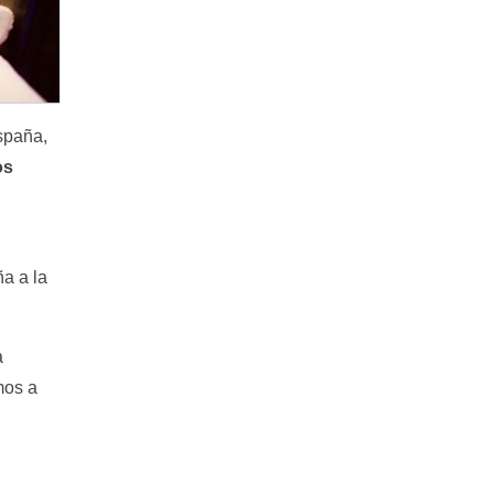
spaña,
os
a a la
a
mos a