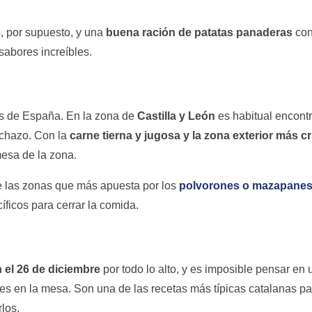
, por supuesto, y una
buena ración de patatas panaderas
con
abores increíbles.
es de España. En la zona de
Castilla y León
es habitual encont
echazo. Con la
carne
tierna y jugosa y la zona exterior más cr
mesa de la zona.
e las zonas que más apuesta por los
polvorones o mazapane
íficos para cerrar la comida.
 el 26 de diciembre
por todo lo alto, y es imposible pensar en 
es en la mesa. Son una de las recetas más típicas catalanas pa
los.