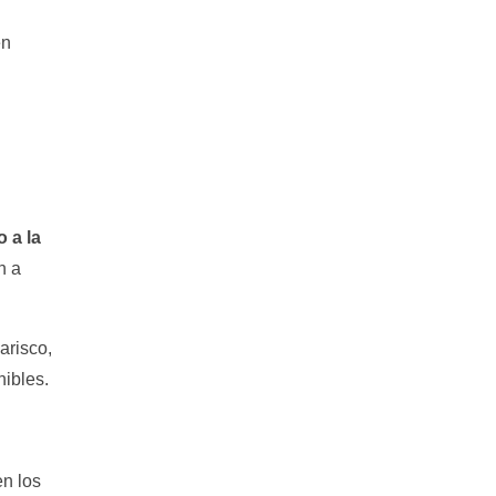
en
o a la
n a
arisco,
ibles.
n los