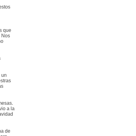
estos
as que
. Nos
no
s
 un
stras
ás
mesas.
io a la
avidad
na de