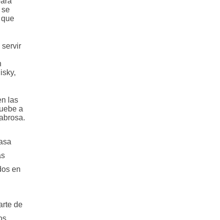
para
 se
 que
 servir
n
isky,
en las
ruebe a
sabrosa.
casa
as
dos en
rte de
os