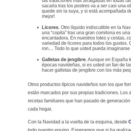
las tradiciones más arraigadas en todas la
sacarla tras los postres va a ser casi una 
quede sin la suya, y si está acompañada de
mejor!
Licores
. Otro líquido indiscutible en la Na
una “copita” tras una gran comilona es una
encantadora. En nuestros lotes y cestas, 
variedad de licores para todos los gustos.
ron… Todo lo que usted pueda imaginarse 
Galletas de jengibre
. Aunque en España to
épocas navideñas, si es usted un fan de la
hacer galletas de jengibre con los más pequ
Otros productos típicos navideños son los que fo
están marcados por sus propias tradiciones. Los
recetas familiares que han pasado de generación
cada hogar.
Con la Navidad a la vuelta de la esquina, desde
C
todo nuestro equipo. Esperamos que si ha realizad