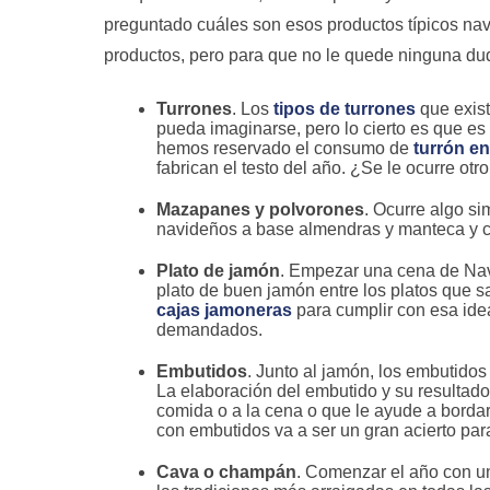
preguntado cuáles son esos productos típicos nav
productos, pero para que no le quede ninguna dud
Turrones
. Los
tipos de turrones
que exist
pueda imaginarse, pero lo cierto es que e
hemos reservado el consumo de
turrón e
fabrican el testo del año. ¿Se le ocurre otr
Mazapanes y polvorones
. Ocurre algo si
navideños a base almendras y manteca y c
Plato de jamón
. Empezar una cena de Nav
plato de buen jamón entre los platos que s
cajas jamoneras
para cumplir con esa ide
demandados.
Embutidos
. Junto al jamón, los embutidos
La elaboración del embutido y su resultado 
comida o a la cena o que le ayude a bordar
con embutidos va a ser un gran acierto par
Cava o champán
. Comenzar el año con u