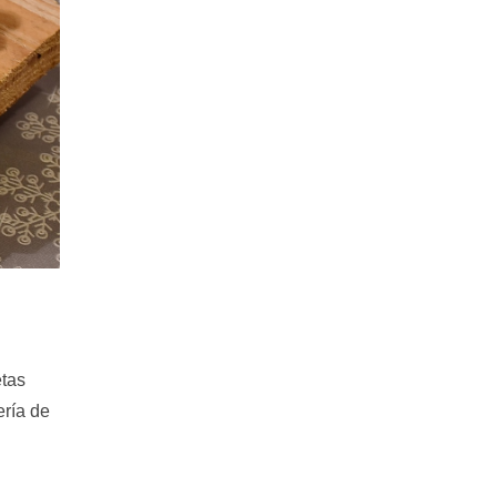
etas
ería de