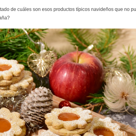
tado de cuáles son esos productos típicos navideños que no p
paña?