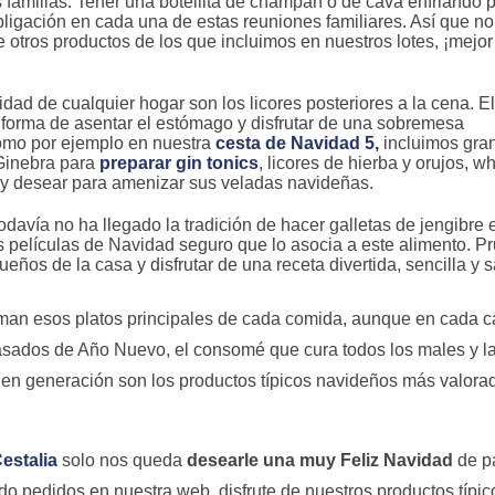
s familias. Tener una botellita de champán o de cava enfriando 
obligación en cada una de estas reuniones familiares. Así que no
 otros productos de los que incluimos en nuestros lotes, ¡mejor
vidad de cualquier hogar son los licores posteriores a la cena. El
 forma de asentar el estómago y disfrutar de una sobremesa
como por ejemplo en nuestra
cesta de Navidad 5,
incluimos gra
 Ginebra para
preparar gin tonics
, licores de hierba y orujos, wh
y desear para amenizar sus veladas navideñas.
davía no ha llegado la tradición de hacer galletas de jengibre 
s películas de Navidad seguro que lo asocia a este alimento. P
eños de la casa y disfrutar de una receta divertida, sencilla y 
rman esos platos principales de cada comida, aunque en cada 
 asados de Año Nuevo, el consomé que cura todos los males y l
 en generación son los productos típicos navideños más valora
estalia
solo nos queda
desearle una muy Feliz Navidad
de pa
o pedidos en nuestra web, disfrute de nuestros productos típic