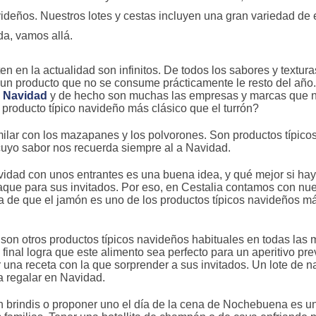
ideños. Nuestros lotes y cestas incluyen una gran variedad de 
a, vamos allá.
en en la actualidad son infinitos. De todos los sabores y textur
s un producto que no se consume prácticamente le resto del año
n Navidad
y de hecho son muchas las empresas y marcas que 
o producto típico navideño más clásico que el turrón?
milar con los mazapanes y los polvorones. Son productos típico
uyo sabor nos recuerda siempre al a Navidad.
idad con unos entrantes es una buena idea, y qué mejor si hay
aque para sus invitados. Por eso, en Cestalia contamos con nue
a de que el jamón es uno de los productos típicos navideños m
 son otros productos típicos navideños habituales en todas las 
final logra que este alimento sea perfecto para un aperitivo prev
 una receta con la que sorprender a sus invitados. Un lote de n
a regalar en Navidad.
n brindis o proponer uno el día de la cena de Nochebuena es u