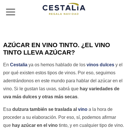
Cestas de navidad
AZÚCAR EN VINO TINTO. ¿EL VINO
Lotes de navidad
TINTO LLEVA AZÚCAR?
Baúles
En
Cestalia
ya os hemos hablado de los
vinos dulces
y el
por qué existen estos tipos de vinos. Por eso, seguimos
Cajas jamoneras
adentrándonos en este mundo para hablar del azúcar en el
vino. Si le gustan las uvas, sabrá que
hay variedades de
Referencias
uva más dulces y otras más secas
.
Esa
dulzura también se traslada al
vino
a la hora de
proceder a su elaboración. Por eso, sí, podemos afirmar
que
hay azúcar en el vino
tinto, y en cualquier tipo de vino.